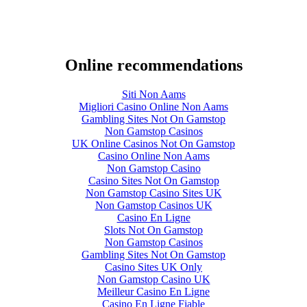
Online recommendations
Siti Non Aams
Migliori Casino Online Non Aams
Gambling Sites Not On Gamstop
Non Gamstop Casinos
UK Online Casinos Not On Gamstop
Casino Online Non Aams
Non Gamstop Casino
Casino Sites Not On Gamstop
Non Gamstop Casino Sites UK
Non Gamstop Casinos UK
Casino En Ligne
Slots Not On Gamstop
Non Gamstop Casinos
Gambling Sites Not On Gamstop
Casino Sites UK Only
Non Gamstop Casino UK
Meilleur Casino En Ligne
Casino En Ligne Fiable